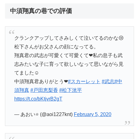
中須翔真の巷での評価
クランクアップしてさみしくて泣いてるのかな😢
松下さんがお父さんの顔になってる。
翔真君の武志が可愛くて可愛くて❤私の息子も武
志みたいな子に育って欲しいなって思いながら見
てました☺
中須翔真君ありがとう❤
#スカーレット
#武志
#中
須翔真
#戸田恵梨香
#松下洸平
https://t.co/bKtjvrB2gT
— あおい⭐️ (@aoi1227knt)
February 5, 2020