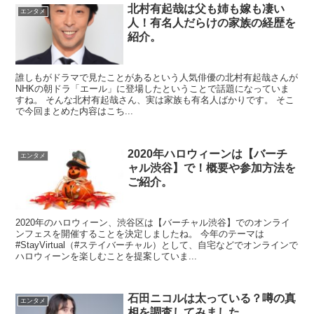
北村有起哉は父も姉も嫁も凄い
エンタメ
人！有名人だらけの家族の経歴を
紹介。
誰しもがドラマで見たことがあるという人気俳優の北村有起哉さんが
NHKの朝ドラ「エール」に登場したということで話題になっていま
すね。 そんな北村有起哉さん、実は家族も有名人ばかりです。 そこ
で今回まとめた内容はこち...
2020年ハロウィーンは【バーチ
エンタメ
ャル渋谷】で！概要や参加方法を
ご紹介。
2020年のハロウィーン、渋谷区は【バーチャル渋谷】でのオンライ
ンフェスを開催することを決定しましたね。 今年のテーマは
#StayVirtual（#ステイバーチャル）として、自宅などでオンラインで
ハロウィーンを楽しむことを提案していま...
石田ニコルは太っている？噂の真
エンタメ
相を調査してみました。