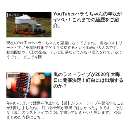
YouTuberハラミちゃんの年収が
エンタメ
ヤバい！これまでの経歴をご紹
介。
現在のYouTuberハラミちゃんが話題になってますね。 各地のストリ
ートピアノを超絶技術でゲリラ演奏するという動画が大人気です。
動画配信や、CDの発売、テレビ出演などでかなり収入を得ているよ
うです。 そこで今回...
嵐のラストライブが2020年大晦
エンタメ
日に開催決定！紅白には出場する
のか？
年内いっぱいで活動を休止する【嵐】がラストライブを開催すること
が判明しましたね。 紅白歌合戦が最後ではなかったようです。 そん
な【嵐】のラストライブについて書いていきたいと思います。 今回
まとめた内容はこち...