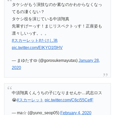
タケシがもう演技なのか素なのかわからなくなっ
てるの凄くない？
タケシ役を演じている中須翔真
先輩すげーっす！まじリスペクトっす！正座姿も
凛々しいっす。。。
#スカーレット
#たけし池
pic.twitter.com/EIKYO1f3HV
— まゆたす🥧 (@gorosukemayutas)
January 28,
2020
中須翔真くんうちの子になりませんか…武志ロス
😭
#スカーレット
pic.twitter.com/C6ci55CefF
— ma☆ (@yuno_seop05)
February 4, 2020