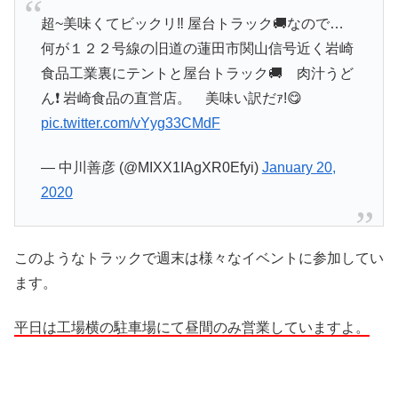
超~美味くてビックリ‼️ 屋台トラック🚚なので…
何が１２２号線の旧道の蓮田市関山信号近く岩崎
食品工業裏にテントと屋台トラック🚚 肉汁うど
ん❗️ 岩崎食品の直営店。 美味い訳だｧ!😋
pic.twitter.com/vYyg33CMdF
— 中川善彦 (@MIXX1IAgXR0Efyi)
January 20,
2020
このようなトラックで週末は様々なイベントに参加してい
ます。
平日は工場横の駐車場にて昼間のみ営業していますよ。