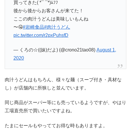
買ってきた( *¯ ¯*)ﾑﾌﾌ
後から後からお客さんが来てた！
ここの肉汁うどんは美味しいもんね
〜🤤
#岩崎食品
#肉汁うどん
pic.twitter.com/r2pxPuhsfD
— くろの☆((妹)だよ) (@crono21tao08)
August 1,
2020
肉汁うどんはもちろん、様々な麺（スープ付き・具材な
し）が店舗内に所狭しと並んでいます。
同じ商品がスーパー等にも売っているようですが、やはり
工場直売所で買いたいですよね。
たまにセールもやっててお得な時もありますよ。