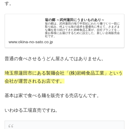
す。
翁の郷 ～武州蓮田にうまいものあり～
翁の郷は、武州蓮田の地で半世紀にわたり麺づくり一筋に
取り組み、何よりも味の追求を最優先に考えて、さまざま
な麺を造り続けてきた岩崎食品工業が、自社ブランドを直
接お客様にお届けするために設立した、新しい企画販売会
社です。
www.okina-no-sato.co.jp
普通の食べさせるうどん屋さんではありません。
埼玉県蓮田市にある製麺会社「(株)岩崎食品工業」という
会社が運営されるお店です。
基本は家で食べる麺を販売する売店なんです。
いわゆる工場直売ですね。