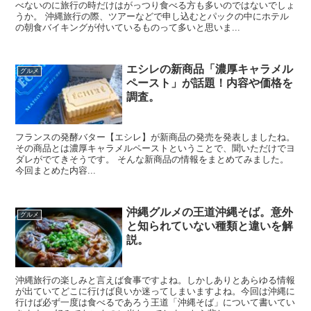
べないのに旅行の時だけはがっつり食べる方も多いのではないでしょ
うか。 沖縄旅行の際、ツアーなどで申し込むとパックの中にホテル
の朝食バイキングが付いているものって多いと思いま...
エシレの新商品「濃厚キャラメル
グルメ
ペースト」が話題！内容や価格を
調査。
フランスの発酵バター【エシレ】が新商品の発売を発表しましたね。
その商品とは濃厚キャラメルペーストということで、聞いただけでヨ
ダレがでてきそうです。 そんな新商品の情報をまとめてみました。
今回まとめた内容...
沖縄グルメの王道沖縄そば。意外
グルメ
と知られていない種類と違いを解
説。
沖縄旅行の楽しみと言えば食事ですよね。しかしありとあらゆる情報
が出ていてどこに行けば良いか迷ってしまいますよね。今回は沖縄に
行けば必ず一度は食べるであろう王道「沖縄そば」について書いてい