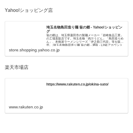
Yahoo!ショッピング店
埼玉名物島田造り麺 翁の郷 - Yahoo!ショッピン
グ
翁の郷は、埼玉県蓮田市の製麺メーカー「岩崎食品工業」
の工場直販店です。埼玉名物「肉汁うどん」「島田造りめ
ん」、本格派ラーメンシリーズ「伊之助三代目」等を販
売。:埼玉名物島田造り麺 翁の郷 - 通販 - LINEアカウント
連携でPayPayポイント毎日5%（上限あり）Yahoo!ショッ
store.shopping.yahoo.co.jp
ピング
楽天市場店
https://www.rakuten.co.jp/okina-sato/
www.rakuten.co.jp